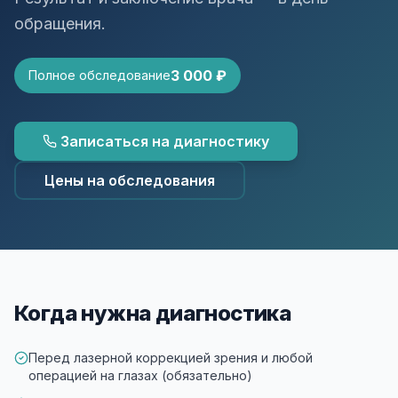
Детская офтальмология
обращения.
ВКонтакте
Telegram
Т
3 000 ₽
Полное обследование
Записаться на диагностику
Цены на обследования
Когда нужна диагностика
Перед лазерной коррекцией зрения и любой
операцией на глазах (обязательно)