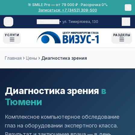
🎯 SMILE Pro — от 79 000 ₽ · Рассрочка 0%
Записаться:
+7 (3452) 309-500
Тюмень
•
ул. Тимирязева, 130
УСЛУГИ
РАЗДЕЛЫ
Лазерная коррекция
О нас
Главная
Цены
Диагностика зрения
Пациентам
О клинике
Катаракта
Оборудование
Все материалы
Глаукома
Лицензии
Диагностика зрения
Что взять с собой
в
Диагностика
Документы
Тюмени
Рассрочка 0%
Диагностика зрения
Вакансии
Срок результатов диагностики
Хирургия глаза
Комплексное компьютерное обследование
Беременность и лазерная
глаз на оборудовании экспертного класса.
коррекция
Аппаратное лечение
Результат и заключение врача — в день