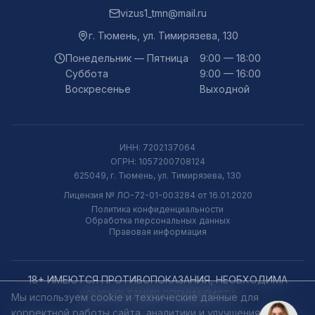
vizus1_tmn@mail.ru
г.
Тюмень
,
ул. Тимирязева, 130
Понедельник — Пятница
9:00 — 18:00
Суббота
9:00 — 16:00
Воскресенье
Выходной
ИНН:
7202137064
ОГРН:
1057200708124
625049, г. Тюмень, ул. Тимирязева, 130
Лицензия № ЛО-72-01-003284 от 16.01.2020
Политика конфиденциальности
Обработка персональных данных
Правовая информация
18+ ИМЕЮТСЯ ПРОТИВОПОКАЗАНИЯ, НЕОБХОДИМА
КОНСУЛЬТАЦИЯ СПЕЦИАЛИСТА
Мы используем cookie и технические данные для
корректной работы сайта, аналитики и улучшения
Материалы сайта носят информационный характер и не являются