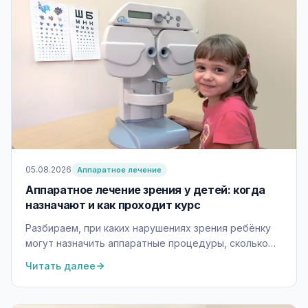
ВКонтакте
Telegram
Т
05.08.2026
Аппаратное лечение
Аппаратное лечение зрения у детей: когда
назначают и как проходит курс
Разбираем, при каких нарушениях зрения ребёнку
могут назначить аппаратные процедуры, сколько
длится курс и почему перед лечением нужна
Читать далее
диагностика.