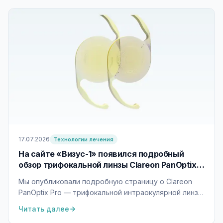
17.07.2026
Технологии лечения
На сайте «Визус-1» появился подробный
обзор трифокальной линзы Clareon PanOptix
Pro
Мы опубликовали подробную страницу о Clareon
PanOptix Pro — трифокальной интраокулярной линзе
Alcon нового поколения со сниженным уровнем
Читать далее
бликов и ореолов. Разбираем технологию