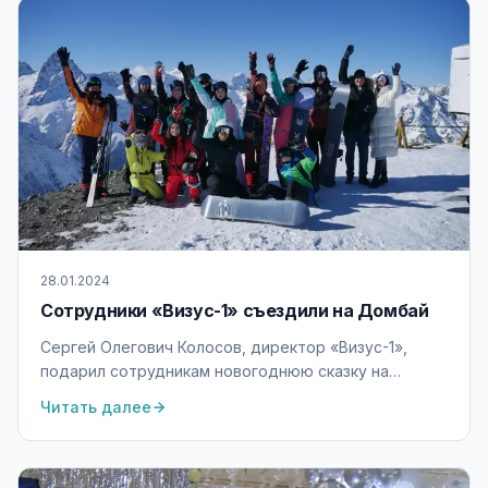
28.01.2024
Сотрудники «Визус-1» съездили на Домбай
Сергей Олегович Колосов, директор «Визус-1»,
подарил сотрудникам новогоднюю сказку на
Домбае. Коллектив провёл незабываемые
Читать далее
выходные на горнолыжном курорте в Карачаево-
Черкесии.