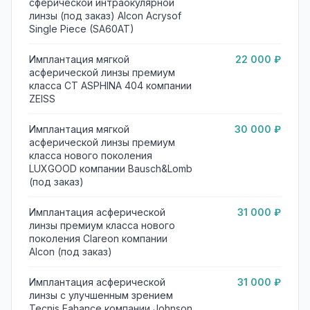
сферической интраокулярной
линзы (под заказ) Alcon Acrysof
Single Piece (SA60AT)
Имплантация мягкой
22 000 ₽
асферической линзы премиум
класса CT ASPHINA 404 компании
ZEISS
Имплантация мягкой
30 000 ₽
асферической линзы премиум
класса нового поколения
LUXGOOD компании Bausсh&Lomb
(под заказ)
Имплантация асферической
31 000 ₽
линзы премиум класса нового
поколения Clareon компании
Alcon (под заказ)
Имплантация асферической
31 000 ₽
линзы с улучшенным зрением
Tecnis Eahance компании Johnson