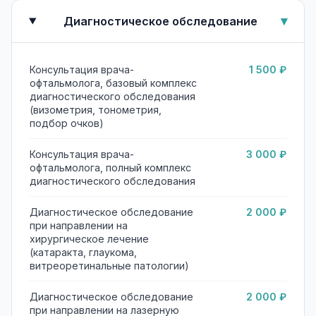
▾
Диагностическое обследование
ВКонтакте
Telegram
Т
Консультация врача-
1 500 ₽
офтальмолога, базовый комплекс
диагностического обследования
(визометрия, тонометрия,
подбор очков)
Консультация врача-
3 000 ₽
офтальмолога, полный комплекс
диагностического обследования
Диагностическое обследование
2 000 ₽
при направлении на
хирургическое лечение
(катаракта, глаукома,
витреоретинальные патологии)
Диагностическое обследование
2 000 ₽
при направлении на лазерную