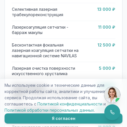
Селективная лазерная
13 000 ₽
трабекулореконструкция
Лазеркоагуляция сетчатки -
11 000 ₽
барраж макулы
Бесконтактная фокальная
12 500 ₽
лазерная коагуляция сетчатки на
навигационной системе NAVILAS
Лазерная очистка поверхности
5 000 ₽
искусственного хрусталика
Мы используем cookie и технические данные для
Панретинальная
11 000 ₽
корректной работы сайта, аналитики и улучшения
лазеркоагуляция сетчатки (один
этап)
сервиса. Продолжая использование сайта, вы
соглашаетесь с
Политикой конфиденциальности
и
Лазерная швартотомия,
20 000 ₽
Политикой обработки персональных данных
.
витреолизис (один этап)
Я согласен