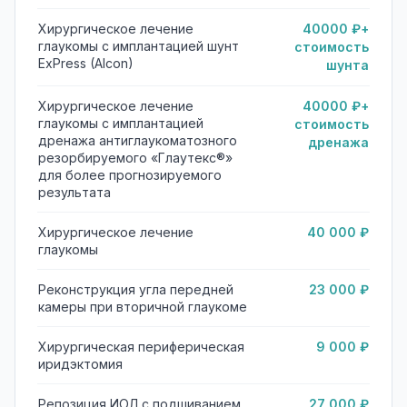
Хирургическое лечение
40000 ₽+
глаукомы с имплантацией шунт
стоимость
ExPress (Alcon)
шунта
Хирургическое лечение
40000 ₽+
глаукомы с имплантацией
стоимость
дренажа антиглаукоматозного
дренажа
резорбируемого «Глаутекс®»
для более прогнозируемого
результата
Хирургическое лечение
40 000 ₽
глаукомы
Реконструкция угла передней
23 000 ₽
камеры при вторичной глаукоме
Хирургическая периферическая
9 000 ₽
иридэктомия
Репозиция ИОЛ с подшиванием
27 000 ₽