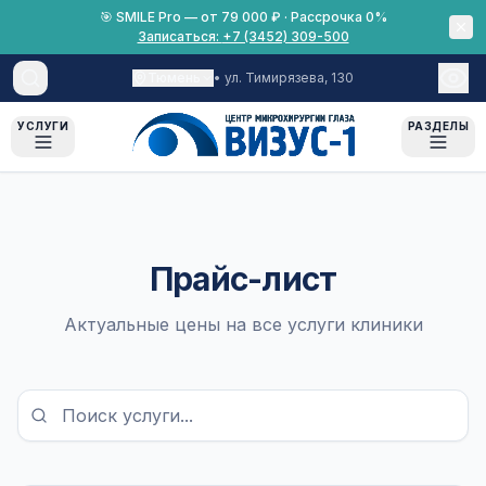
🎯 SMILE Pro — от 79 000 ₽ · Рассрочка 0%
Записаться:
+7 (3452) 309-500
Тюмень
•
ул. Тимирязева, 130
УСЛУГИ
РАЗДЕЛЫ
Лазерная коррекция
О нас
Пациентам
О клинике
Катаракта
Прайс-лист
Оборудование
Все материалы
Глаукома
Лицензии
Что взять с собой
Актуальные цены на все услуги клиники
Диагностика
Документы
Рассрочка 0%
Хирургия глаза
Вакансии
Срок результатов диагностики
Аппаратное лечение
Беременность и лазерная
коррекция
Детская офтальмология