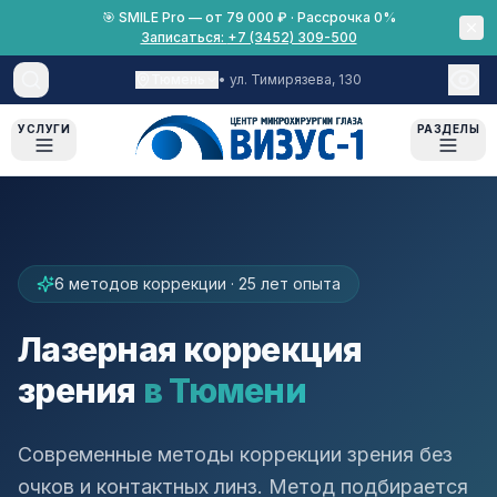
🎯 SMILE Pro — от 79 000 ₽ · Рассрочка 0%
Записаться:
+7 (3452) 309-500
Тюмень
•
ул. Тимирязева, 130
УСЛУГИ
РАЗДЕЛЫ
Лазерная коррекция
О нас
Пациентам
SMILE Pro
О клинике
LASIK
Оборудование
Все материалы
6 методов коррекции · 25 лет опыта
Super LASIK
Лицензии
Что взять с собой
Лазерная коррекция
Femto LASIK
Документы
Рассрочка 0%
зрения
в
Тюмени
ФРК
Вакансии
Срок результатов диагностики
ФТК
Беременность и лазерная
Современные методы коррекции зрения без
коррекция
очков и контактных линз. Метод подбирается
Катаракта