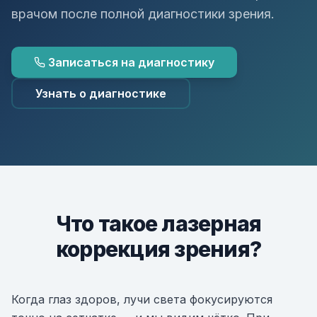
врачом после полной диагностики зрения.
Глаукома
ВКонтакте
Telegram
Диагностика
Т
Записаться на диагностику
Хирургия глаза
Узнать о диагностике
Аппаратное лечение
Детская офтальмология
Что такое лазерная
коррекция зрения?
Когда глаз здоров, лучи света фокусируются