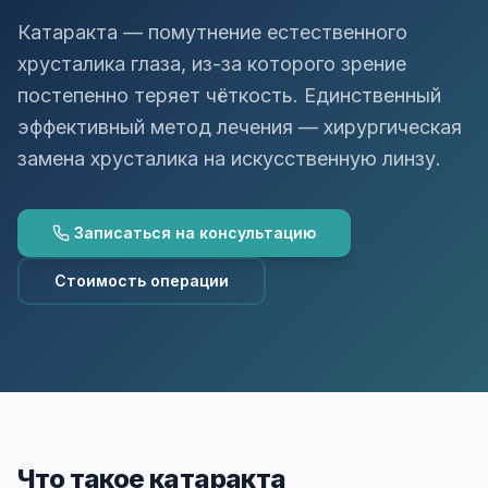
Катаракта — помутнение естественного
Глаукома
ВКонтакте
Telegram
хрусталика глаза, из-за которого зрение
Диагностика
Т
постепенно теряет чёткость. Единственный
эффективный метод лечения — хирургическая
Хирургия глаза
замена хрусталика на искусственную линзу.
Аппаратное лечение
Детская офтальмология
Записаться на консультацию
Стоимость операции
Что такое катаракта